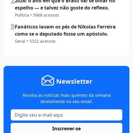
2
2026: o ano em que o Brasil vai se olhar no
espelho — e talvez não goste do reflexo.
Política • 5668 acessos
3
Fanáticos lavam os pés de Nikolas Ferreira
como se o deputado fosse um apóstolo.
Geral • 5322 acessos
Newsletter
Receba as notícias mais quentes da semana
diretamente no seu email.
Inscrever-se