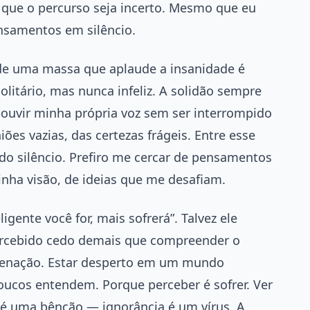
 que o percurso seja incerto. Mesmo que eu
nsamentos em silêncio.
 de uma massa que aplaude a insanidade é
olitário, mas nunca infeliz. A solidão sempre
ouvir minha própria voz sem ser interrompido
iões vazias, das certezas frágeis. Entre esse
do silêncio. Prefiro me cercar de pensamentos
inha visão, de ideias que me desafiam.
gente você for, mais sofrerá”. Talvez ele
percebido cedo demais que compreender o
enação. Estar desperto em um mundo
ucos entendem. Porque perceber é sofrer. Ver
 é uma bênção — ignorância é um vírus. A