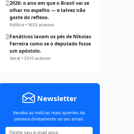
2
2026: o ano em que o Brasil vai se
olhar no espelho — e talvez não
goste do reflexo.
Política • 5653 acessos
3
Fanáticos lavam os pés de Nikolas
Ferreira como se o deputado fosse
um apóstolo.
Geral • 5310 acessos
Newsletter
Receba as notícias mais quentes da
semana diretamente no seu email.