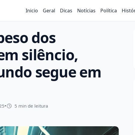
Inicio
Geral
Dicas
Notícias
Política
Histó
peso dos
m silêncio,
undo segue em
25
•
5 min de leitura