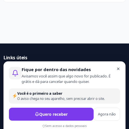
Links úteis
×
Fique por dentro das novidades
Início
Avisamos você assim que algo novo for publicado. É
Contato
grátis e dá para cancelar quando quiser.
Sobre nós
Termo de uso
Você é o primeiro a saber
Política de privacidade
O aviso chega no seu aparelho, sem precisar abrir o site.
© 2021 - 2026 Ler mais. Todos os direitos reservados.
Quero receber
Agora não
Desenvolvido por
Wesley Catula.
Sem acesso a dados pessoais