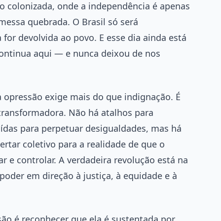
o colonizada, onde a independência é apenas
messa quebrada. O Brasil só será
 for devolvida ao povo. E esse dia ainda está
continua aqui — e nunca deixou de nos
a opressão exige mais do que indignação. É
 transformadora. Não há atalhos para
uídas para perpetuar desigualdades, mas há
tar coletivo para a realidade de que o
ar e controlar. A verdadeira revolução está na
poder em direção à justiça, à equidade e à
são é reconhecer que ela é sustentada por