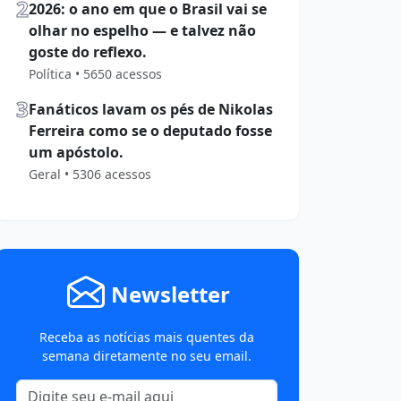
2
2026: o ano em que o Brasil vai se
olhar no espelho — e talvez não
goste do reflexo.
Política • 5650 acessos
3
Fanáticos lavam os pés de Nikolas
Ferreira como se o deputado fosse
um apóstolo.
Geral • 5306 acessos
Newsletter
Receba as notícias mais quentes da
semana diretamente no seu email.