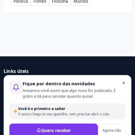
Política
Filmes
Filosofia
Mundo
Links úteis
×
Fique por dentro das novidades
Início
Avisamos você assim que algo novo for publicado. É
Contato
grátis e dá para cancelar quando quiser.
Sobre nós
Termo de uso
Você é o primeiro a saber
Política de privacidade
O aviso chega no seu aparelho, sem precisar abrir o site.
© 2021 - 2026 Ler mais. Todos os direitos reservados.
Quero receber
Agora não
Desenvolvido por
Wesley Catula.