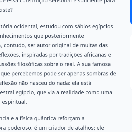
ue essa construção sensorial é suficiente para
iste?
stória ocidental, estudou com sábios egípcios
onhecimentos que posteriormente
 contudo, ser autor original de muitas das
eflexões, inspiradas por tradições africanas e
ssões filosóficas sobre o real. A sua famosa
o que percebemos pode ser apenas sombras de
eflexão não nasceu do nada: ela está
stral egípcio, que via a realidade como uma
 espiritual.
a e a física quântica reforçam a
ra poderoso, é um criador de atalhos; ele