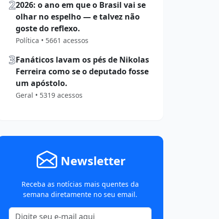
2
2026: o ano em que o Brasil vai se
olhar no espelho — e talvez não
goste do reflexo.
Política • 5661 acessos
3
Fanáticos lavam os pés de Nikolas
Ferreira como se o deputado fosse
um apóstolo.
Geral • 5319 acessos
Newsletter
Receba as notícias mais quentes da
semana diretamente no seu email.