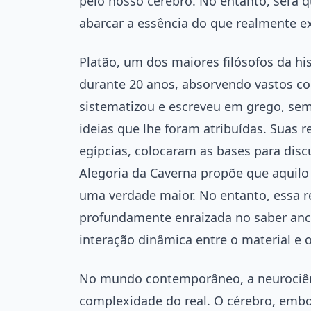
pelo nosso cérebro. No entanto, será q
abarcar a essência do que realmente ex
Platão, um dos maiores filósofos da hi
durante 20 anos, absorvendo vastos c
sistematizou e escreveu em grego, sem,
ideias que lhe foram atribuídas. Suas r
egípcias, colocaram as bases para discu
Alegoria da Caverna propõe que aquil
uma verdade maior. No entanto, essa r
profundamente enraizada no saber ance
interação dinâmica entre o material e o
No mundo contemporâneo, a neurociênci
complexidade do real. O cérebro, embo