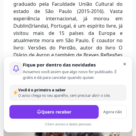
graduado pela Faculdade União Cultural do
estado de São Paulo (2015-2016). Vasta
experiência internacional, já morou em
Dublin(Irlanda), Portugal, é um espírito livre, já
visitou mais de 15 países da Europa e
atualmente mora em São Paulo. É coautor no
livro: Versões do Perdão, autor do livro O
Diário de Ayron e também de Breves Reflexões
para não Desistir da Vida.
×
Fique por dentro das novidades
Avisamos você assim que algo novo for publicado. É
grátis e dá para cancelar quando quiser.
Você é o primeiro a saber
O aviso chega no seu aparelho, sem precisar abrir o site.
Leia Também
Quero receber
Agora não
Sem acesso a dados pessoais