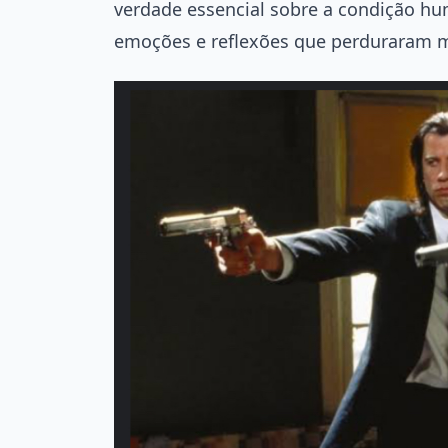
verdade essencial sobre a condição 
emoções e reflexões que perduraram mu