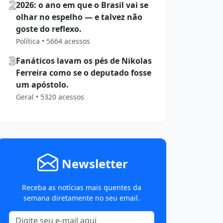
2
2026: o ano em que o Brasil vai se
olhar no espelho — e talvez não
goste do reflexo.
Política • 5664 acessos
3
Fanáticos lavam os pés de Nikolas
Ferreira como se o deputado fosse
um apóstolo.
Geral • 5320 acessos
Newsletter
Receba as notícias mais quentes da
semana diretamente no seu email.